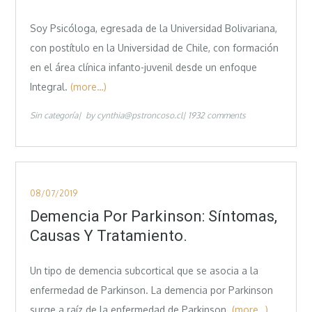
Soy Psicóloga, egresada de la Universidad Bolivariana,
con postítulo en la Universidad de Chile, con formación
en el área clínica infanto-juvenil desde un enfoque
Integral.
(more…)
Sin categoría
by
cynthia@pstroncoso.cl
1932 comments
Posted
08/07/2019
on
Demencia Por Parkinson: Síntomas,
Causas Y Tratamiento.
Un tipo de demencia subcortical que se asocia a la
enfermedad de Parkinson. La demencia por Parkinson
surge a raíz de la enfermedad de Parkinson.
(more…)