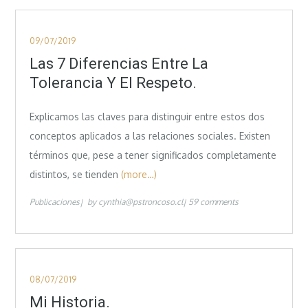
Posted
09/07/2019
on
Las 7 Diferencias Entre La
Tolerancia Y El Respeto.
Explicamos las claves para distinguir entre estos dos
conceptos aplicados a las relaciones sociales. Existen
términos que, pese a tener significados completamente
distintos, se tienden
(more…)
Publicaciones
by
cynthia@pstroncoso.cl
59 comments
Posted
08/07/2019
on
Mi Historia.